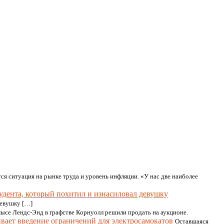
я ситуация на рынке труда и уровень инфляции. «У нас две наиболее
тудента, который похитил и изнасиловал девушку
девушку […]
мысе Лендс-Энд в графстве Корнуолл решили продать на аукционе.
вает введение ограничений для электросамокатов
Оставшаяся