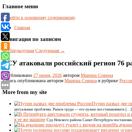
Главное меню
Перейти к основному содержимому
Главная
Навигация по записям
←
Предыдущая
Следующая
→
ВСУ атаковали российский регион 76 ра
Опубликовано
27 июня, 2026
автором
Марина Совина
Запись опубликована автором
Марина Совина
в рубрике
Росси
More from my site
Путин назвал две 
актуальные проблемы. Рынок труда — его нужно восстанавливать […]
в ее же машине
Суд Невского района Санкт-Петербурга постановил
На аукцио