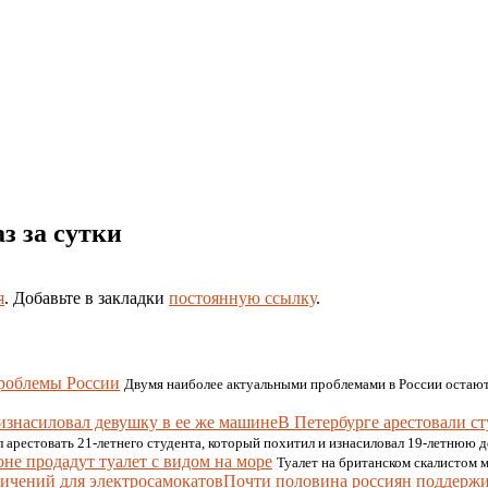
з за сутки
я
. Добавьте в закладки
постоянную ссылку
.
проблемы России
Двумя наиболее актуальными проблемами в России остаютс
В Петербурге арестовали с
 арестовать 21-летнего студента, который похитил и изнасиловал 19-летнюю 
не продадут туалет с видом на море
Туалет на британском скалистом 
Почти половина россиян поддержи