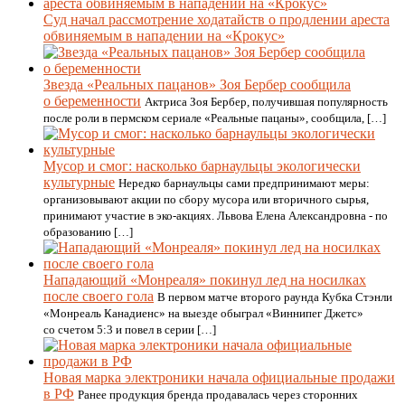
Суд начал рассмотрение ходатайств о продлении ареста
обвиняемым в нападении на «Крокус»
Звезда «Реальных пацанов» Зоя Бербер сообщила
о беременности
Актриса Зоя Бербер, получившая популярность
после роли в пермском сериале «Реальные пацаны», сообщила, […]
Мусор и смог: насколько барнаульцы экологически
культурные
Нередко барнаульцы сами предпринимают меры:
организовывают акции по сбору мусора или вторичного сырья,
принимают участие в эко-акциях. Львова Елена Александровна - по
образованию […]
Нападающий «Монреаля» покинул лед на носилках
после своего гола
В первом матче второго раунда Кубка Стэнли
«Монреаль Канадиенс» на выезде обыграл «Виннипег Джетс»
со счетом 5:3 и повел в серии […]
Новая марка электроники начала официальные продажи
в РФ
Ранее продукция бренда продавалась через сторонних