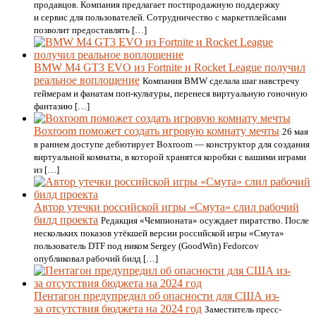
продавцов. Компания предлагает постпродажную поддержку
и сервис для пользователей. Сотрудничество с маркетплейсами
позволит предоставлять […]
BMW M4 GT3 EVO из Fortnite и Rocket League получил
реальное воплощение
Компания BMW сделала шаг навстречу
геймерам и фанатам поп-культуры, перенеся виртуальную гоночную
фантазию […]
Boxroom поможет создать игровую комнату мечты
26 мая
в раннем доступе дебютирует Boxroom — конструктор для создания
виртуальной комнаты, в которой хранятся коробки с вашими играми
из […]
Автор утечки российской игры «Смута» слил рабочий
билд проекта
Редакция «Чемпионата» осуждает пиратство. После
нескольких показов утёкшей версии российской игры «Смута»
пользователь DTF под ником Sergey (GoodWin) Fedorcov
опубликовал рабочий билд […]
Пентагон предупредил об опасности для США из-
за отсутствия бюджета на 2024 год
Заместитель пресс-