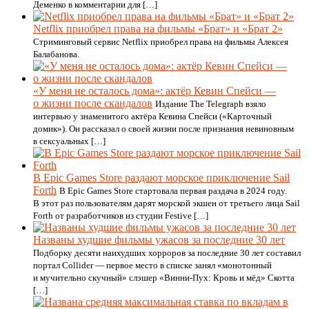
Деменко в комментарии для […]
Netflix приобрел права на фильмы «Брат» и «Брат 2»
Стриминговый сервис Netflix приобрел права на фильмы Алексея
Балабанова.
«У меня не осталось дома»: актёр Кевин Спейси —
о жизни после скандалов
Издание The Telegraph взяло
интервью у знаменитого актёра Кевина Спейси («Карточный
домик»). Он рассказал о своей жизни после признания невиновным
в сексуальных […]
В Epic Games Store раздают морское приключение Sail
Forth
В Epic Games Store стартовала первая раздача в 2024 году.
В этот раз пользователям дарят морской экшен от третьего лица Sail
Forth от разработчиков из студии Festive […]
Названы худшие фильмы ужасов за последние 30 лет
Подборку десяти наихудших хорроров за последние 30 лет составил
портал Collider — первое место в списке занял «монотонный
и мучительно скучный» слэшер «Винни-Пух: Кровь и мёд» Скотта
[…]