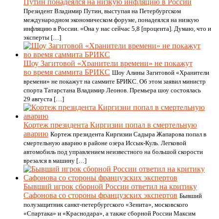
Путин понадеялся на низкую инфляцию в России
Президент Владимир Путин, выступая на Петербургском
международном экономическом форуме, понадеялся на низкую
инфляцию в России. «Она у нас сейчас 5,8 [процента]. Думаю, что и
эксперты […]
Шоу Загитовой «Хранители времени» не покажут
во время саммита БРИКС
Шоу Алины Загитовой «Хранители
времени» не покажут на саммите БРИКС. Об этом заявил министр
спорта Татарстана Владимир Леонов. Премьера шоу состоялась
29 августа […]
Кортеж президента Киргизии попал в смертельную
аварию
Кортеж президента Киргизии Садыра Жапарова попал в
смертельную аварию в районе озера Иссык-Куль. Легковой
автомобиль под управлением неизвестного на большой скорости
врезался в машину […]
Бывший игрок сборной России ответил на критику
Сафонова со стороны французских экспертов
Бывший
полузащитник санкт-петербургского «Зенита», московского
«Спартака» и «Краснодара», а также сборной России Максим