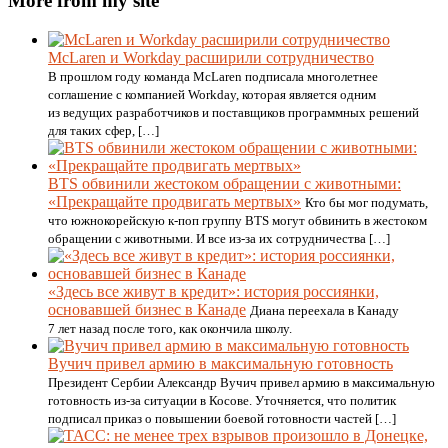
More from my site
McLaren и Workday расширили сотрудничество
В прошлом году команда McLaren подписала многолетнее
соглашение с компанией Workday, которая является одним
из ведущих разработчиков и поставщиков программных решений
для таких сфер, […]
BTS обвинили жестоком обращении с животными:
«Прекращайте продвигать мертвых»
Кто бы мог подумать,
что южнокорейскую к-поп группу BTS могут обвинить в жестоком
обращении с животными. И все из-за их сотрудничества […]
«Здесь все живут в кредит»: история россиянки,
основавшей бизнес в Канаде
Диана переехала в Канаду
7 лет назад после того, как окончила школу.
Вучич привел армию в максимальную готовность
Президент Сербии Александр Вучич привел армию в максимальную
готовность из-за ситуации в Косове. Уточняется, что политик
подписал приказ о повышении боевой готовности частей […]