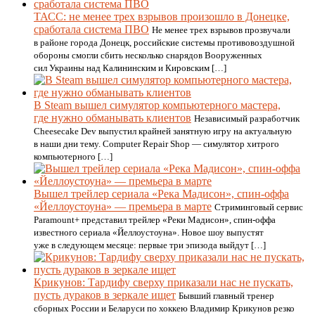
ТАСС: не менее трех взрывов произошло в Донецке,
сработала система ПВО
Не менее трех взрывов прозвучали
в районе города Донецк, российские системы противовоздушной
обороны смогли сбить несколько снарядов Вооруженных
сил Украины над Калининским и Кировским […]
В Steam вышел симулятор компьютерного мастера,
где нужно обманывать клиентов
Независимый разработчик
Cheesecake Dev выпустил крайней занятную игру на актуальную
в наши дни тему. Computer Repair Shop — симулятор хитрого
компьютерного […]
Вышел трейлер сериала «Река Мадисон», спин-оффа
«Йеллоустоуна» — премьера в марте
Стриминговый сервис
Paramount+ представил трейлер «Реки Мадисон», спин-оффа
известного сериала «Йеллоустоуна». Новое шоу выпустят
уже в следующем месяце: первые три эпизода выйдут […]
Крикунов: Тардифу сверху приказали нас не пускать,
пусть дураков в зеркале ищет
Бывший главный тренер
сборных России и Беларуси по хоккею Владимир Крикунов резко