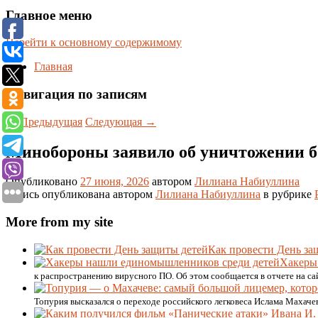
Главное меню
Перейти к основному содержимому
Главная
Навигация по записям
←
Предыдущая
Следующая
→
Минобороны заявило об уничтожении б
Опубликовано
27 июня, 2026
автором
Лилиана Набиуллина
Запись опубликована автором
Лилиана Набиуллина
в рубрике
More from my site
Как провести День за
Хакеры
к распространению вирусного ПО. Об этом сообщается в отчете на са
Топурия высказался о переходе российского легковеса Ислама Махаче