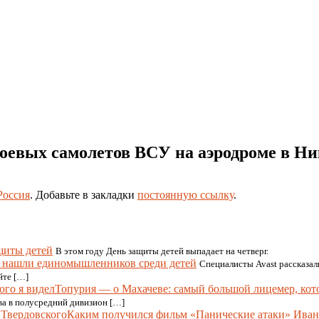
оевых самолетов ВСУ на аэродроме в Ни
Россия
. Добавьте в закладки
постоянную ссылку
.
щиты детей
В этом году День защиты детей выпадает на четверг.
 нашли единомышленников среди детей
Специалисты Avast рассказал
йте […]
Топурия — о Махачеве: самый большой лицемер, кото
ва в полусредний дивизион […]
Каким получился фильм «Панические атаки» Иван