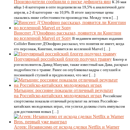
Производители сообщили о риске дефицита яиц
К 26 мая
яйца 1-й категории в опте подешевели на 19,5% к аналогичной дате
апреля, а 2-й категории - на 10,9%. В итоге закупочные цены
оказались ниже себестоимости производства. Между тем в […]
Винсент Д’Онофрио рассказал, появится ли Кингпин
во вселенной Marvel от Sony
В недавнем интервью изданию
Collider Винсент Д'Онофрио рассказал, что понятия не имеет, когда
его персонаж, Кингпин, появится во вселенной Marvel […]
Популярный российский блогер получил травму
Блогер и
рэп-исполнитель Давид Манукян, также известный как Дава, раскрыл
подробности о травме. Ранее он опубликовал кадры с опухшей и
посиневшей ступней и предположил, что мог […]
Матыцин: россияне показали отличный результат
на Российско-китайских молодежных играх
Российские
спортсмены показали отличный результат на летних Российско-
китайских молодежных играх, эти успехи должны стать импульсом
для достижения новых […]
Агеев: Независимо от исхода сделки Netflix и Warner