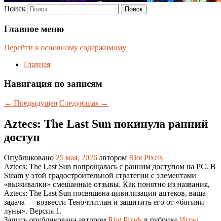
Поиск
Главное меню
Перейти к основному содержимому
Главная
Навигация по записям
←
Предыдущая
Следующая
→
Aztecs: The Last Sun покинула ранний
доступ
Опубликовано
25 мая, 2026
автором
Riot Pixels
Aztecs: The Last Sun попрощалась с ранним доступом на PC. В
Steam у этой градостроительной стратегии с элементами
«выживалки» смешанные отзывы. Как понятно из названия,
Aztecs: The Last Sun посвящена цивилизации ацтеков, ваша
задача — возвести Теночтитлан и защитить его от «богини
луны». Версия 1.
Запись опубликована автором
Riot Pixels
в рубрике
Игры
.