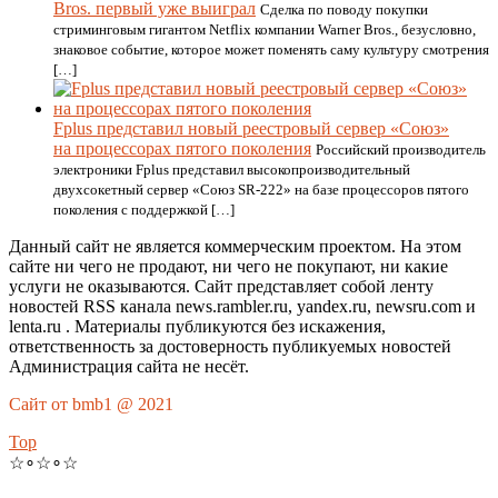
Bros. первый уже выиграл
Сделка по поводу покупки
стриминговым гигантом Netflix компании Warner Bros., безусловно,
знаковое событие, которое может поменять саму культуру смотрения
[…]
Fplus представил новый реестровый сервер «Союз»
на процессорах пятого поколения
Российский производитель
электроники Fplus представил высокопроизводительный
двухсокетный сервер «Союз SR-222» на базе процессоров пятого
поколения с поддержкой […]
Данный сайт не является коммерческим проектом. На этом
сайте ни чего не продают, ни чего не покупают, ни какие
услуги не оказываются. Сайт представляет собой ленту
новостей RSS канала news.rambler.ru, yandex.ru, newsru.com и
lenta.ru . Материалы публикуются без искажения,
ответственность за достоверность публикуемых новостей
Администрация сайта не несёт.
Сайт от bmb1 @ 2021
Top
☆∘☆∘☆