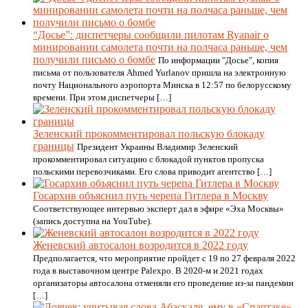
“Досье”: диспетчеры сообщили пилотам Ryanair о
минировании самолета почти на полчаса раньше, чем
получили письмо о бомбе
По информации "Досье", копия
письма от пользователя Ahmed Yurlanov пришла на электронную
почту Национального аэропорта Минска в 12:57 по белорусскому
времени. При этом диспетчеры […]
Зеленский прокомментировал польскую блокаду
границы
Президент Украины Владимир Зеленский
прокомментировал ситуацию с блокадой пунктов пропуска
польскими перевозчиками. Его слова приводит агентство […]
Госархив объяснил путь черепа Гитлера в Москву
Соответствующее интервью эксперт дал в эфире «Эха Москвы»
(запись доступна на YouTube).
Женевский автосалон возродится в 2022 году
Предполагается, что мероприятие пройдет с 19 по 27 февраля 2022
года в выставочном центре Palexpo. В 2020-м и 2021 годах
организаторы автосалона отменяли его проведение из-за пандемии
[…]