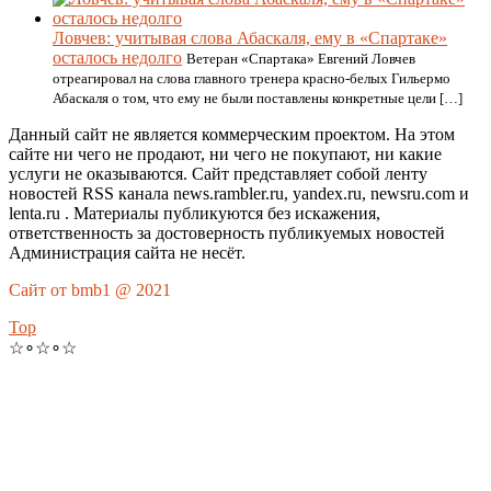
Ловчев: учитывая слова Абаскаля, ему в «Спартаке»
осталось недолго
Ветеран «Спартака» Евгений Ловчев
отреагировал на слова главного тренера красно-белых Гильермо
Абаскаля о том, что ему не были поставлены конкретные цели […]
Данный сайт не является коммерческим проектом. На этом
сайте ни чего не продают, ни чего не покупают, ни какие
услуги не оказываются. Сайт представляет собой ленту
новостей RSS канала news.rambler.ru, yandex.ru, newsru.com и
lenta.ru . Материалы публикуются без искажения,
ответственность за достоверность публикуемых новостей
Администрация сайта не несёт.
Сайт от bmb1 @ 2021
Top
☆∘☆∘☆