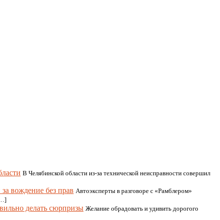
бласти
В Челябинской области из-за технической неисправности совершил
за вождение без прав
Автоэксперты в разговоре с «Рамблером»
[…]
авильно делать сюрпризы
Желание обрадовать и удивить дорогого