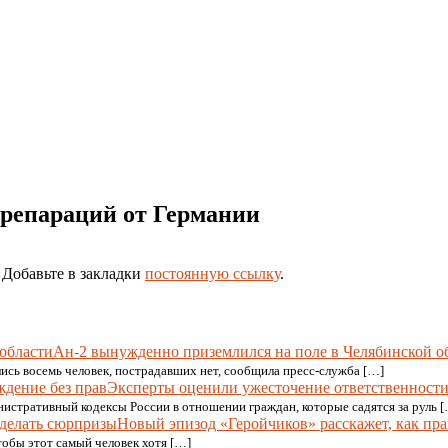
 репараций от Германии
. Добавьте в закладки
постоянную ссылку
.
Ан-2 вынужденно приземлился на поле в Челябинской о
ись восемь человек, пострадавших нет, сообщила пресс-служба […]
Эксперты оценили ужесточение ответственности 
истративный кодексы России в отношении граждан, которые садятся за руль 
Новый эпизод «Геройчиков» расскажет, как пр
чтобы этот самый человек хотя […]