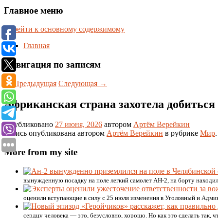
Главное меню
Перейти к основному содержимому
Главная
Навигация по записям
←
Предыдущая
Следующая
→
Африканская страна захотела добиться
Опубликовано
27 июня, 2026
автором
Артём Верейкин
Запись опубликована автором
Артём Верейкин
в рубрике
Мир
More from my site
вынужденную посадку на поле легкий самолет АН-2, на борту находил
оценили вступающие в силу с 25 июля изменения в Уголовный и Админ
сердцу человека — это, безусловно, хорошо. Но как это сделать так, 